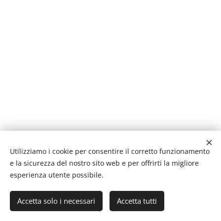
Utilizziamo i cookie per consentire il corretto funzionamento
e la sicurezza del nostro sito web e per offrirti la migliore
esperienza utente possibile.
© 2010-2026
Parrocchia di Santa Maria Assunta - Murelle
Diocesi di Padova
Accetta solo i necessari
Accetta tutti
Sito Parrocchia San Giacomo - Caselle dè Ruff
i
Cookies