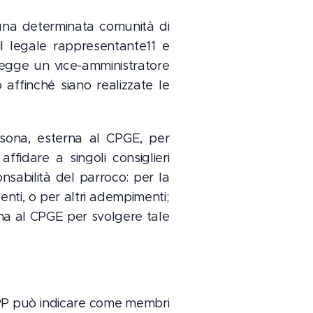
i una determinata comunità di
 il legale rappresentante11 e
legge un vice-amministratore
affinché siano realizzate le
persona, esterna al CPGE, per
ffidare a singoli consiglieri
onsabilità del parroco: per la
i enti, o per altri adempimenti;
na al CPGE per svolgere tale
l CPP può indicare come membri