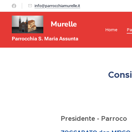
info@parrocchiamurelle.it
Murelle
Home
Pa
Parrocchia S. Maria Assunta
Consi
Presidente - Parroco