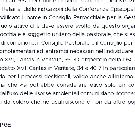
 can. 537 del Codice di Diritto Canonico, dell'Istruz
taliana, delle indicazioni della Conferenza Episcopal
ficato il nome in Consiglio Parrocchiale per la Ge
 ruolo attivo che deve essere svolto da questo organ
occhiale è soggetto unitario della pastorale, che si e
i di comunione: il Consiglio Pastorale e il Consiglio pe
complementari ed entrambi necessari nell'individuare e
 XVI, Caritas in Veritate, 35. 3 Compendio della DS
to XVI, Caritas in Veritate, 34 e 40 7 In particolare 
o per i processi decisionali, valido anche all'interno 
ma che «si potrebbe considerare etico solo un com
 dall'uso delle risorse ambientali comuni siano riconos
 da coloro che ne usufruiscono e non da altre pop
 CPGE