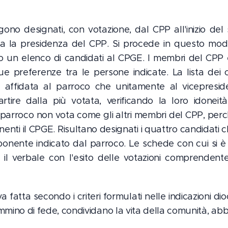
ngono designati, con votazione, dal CPP all'inizio d
ita la presidenza del CPP. Si procede in questo m
un elenco di candidati al CPGE. I membri del CPP 
ue preferenze tra le persone indicate. La lista dei 
ne affidata al parroco che unitamente al vicepres
tire dalla più votata, verificando la loro idoneità 
l parroco non vota come gli altri membri del CPP, perch
nti il CPGE. Risultano designati i quattro candidati 
ponente indicato dal parroco. Le schede con cui si 
l verbale con l'esito delle votazioni comprendente l
a fatta secondo i criteri formulati nelle indicazioni d
mino di fede, condividano la vita della comunità, abb