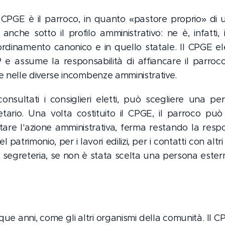
el CPGE è il parroco, in quanto «pastore proprio» d
 anche sotto il profilo amministrativo: ne è, infatti,
'ordinamento canonico e in quello statale. Il CPGE e
e assume la responsabilità di affiancare il parroco 
o e nelle diverse incombenze amministrative.
consultati i consiglieri eletti, può scegliere una 
tario. Una volta costituito il CPGE, il parroco può a
itare l'azione amministrativa, ferma restando la resp
l patrimonio, per i lavori edilizi, per i contatti con altr
segreteria, se non è stata scelta una persona ester
inque anni, come gli altri organismi della comunità. I