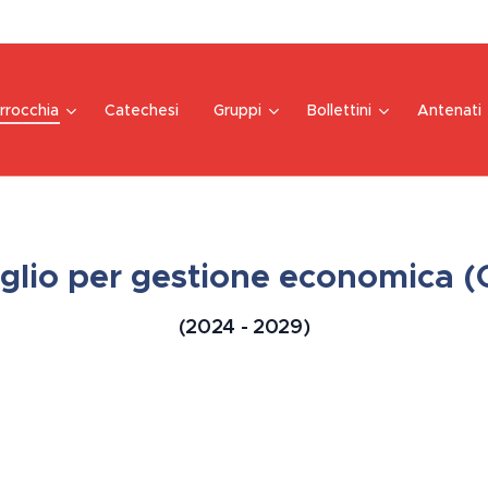
rrocchia
Catechesi
Gruppi
Bollettini
Antenati
glio per gestione economica 
(2024 - 2029)